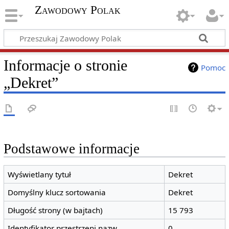
Zawodowy Polak
Informacje o stronie
Pomoc
„Dekret”
Podstawowe informacje
Wyświetlany tytuł
Dekret
Domyślny klucz sortowania
Dekret
Długość strony (w bajtach)
15 793
Identyfikator przestrzeni nazw
0