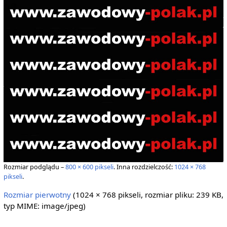
Rozmiar podglądu –
800 × 600 pikseli
.
Inna rozdzielczość:
1024 × 768
pikseli
.
Rozmiar pierwotny
‎
(1024 × 768 pikseli, rozmiar pliku: 239 KB,
typ MIME:
image/jpeg
)