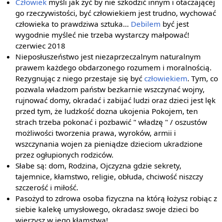
Człowiek
myśli jak żyć by nie szkodzić innym i otaczającej
go rzeczywistości, być człowiekiem jest trudno, wychować
człowieka to prawdziwa sztuka...
Debilem
być jest
wygodnie myśleć nie trzeba wystarczy małpować!
czerwiec 2018
Nieposłuszeństwo jest niezaprzeczalnym naturalnym
prawem każdego obdarzonego rozumem i moralnością.
Rezygnując z niego przestaje się być
człowiekiem
. Tym, co
pozwala władzom państw bezkarnie wszczynać wojny,
rujnować domy, okradać i zabijać ludzi oraz dzieci jest lęk
przed tym, że ludzkość dozna ukojenia Pokojem, ten
strach trzeba pokonać i pozbawić " władzę " / oszustów
możliwości tworzenia prawa, wyroków, armii i
wszczynania wojen za pieniądze dzieciom ukradzione
przez ogłupionych rodziców.
Słabe są: dom, Rodzina, Ojczyzna gdzie sekrety,
tajemnice, kłamstwo, religie, obłuda, chciwość niszczy
szczerość i miłość.
Pasożyd to zdrowa osoba fizyczna na którą łożysz robiąc z
siebie kalekę umysłowego, okradasz swoje dzieci bo
wierzysz w jego kłamstwa!