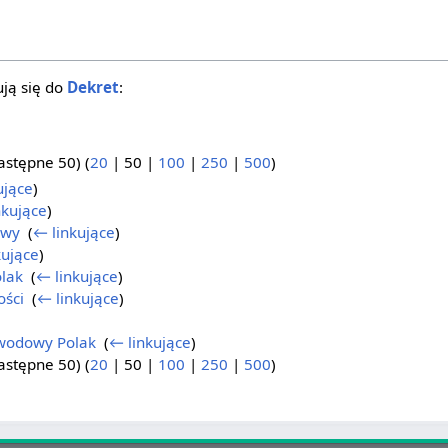
ją się do
Dekret
:
.
astępne 50
) (
20
|
50
|
100
|
250
|
500
)
ujące
)
nkujące
)
owy
‎
(
← linkujące
)
kujące
)
lak
‎
(
← linkujące
)
ości
‎
(
← linkujące
)
wodowy Polak
‎
(
← linkujące
)
astępne 50
) (
20
|
50
|
100
|
250
|
500
)