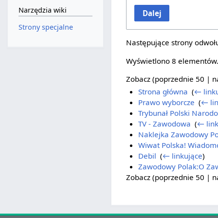
Narzędzia wiki
Dalej
Strony specjalne
Następujące strony odwołu
Wyświetlono 8 elementów
Zobacz (
poprzednie 50
|
n
Strona główna
‎
(
← link
Prawo wyborcze
‎
(
← li
Trybunał Polski Narod
TV - Zawodowa
‎
(
← lin
Naklejka Zawodowy Po
Wiwat Polska! Wiadom
Debil
‎
(
← linkujące
)
Zawodowy Polak:O Za
Zobacz (
poprzednie 50
|
n